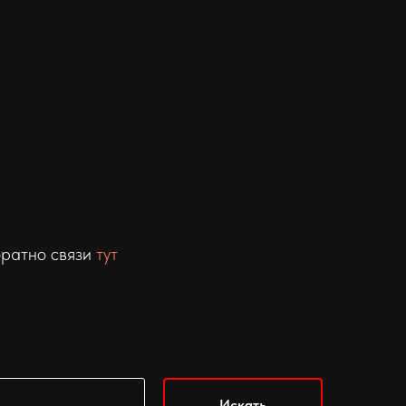
братно связи
тут
Искать