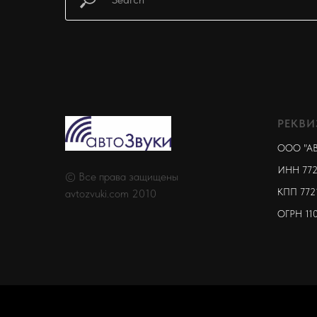
РЕКВИ
ООО "А
ИНН 772
© Все права защищены
КПП 772
avtozvuki.com 2010
ОГРН 11