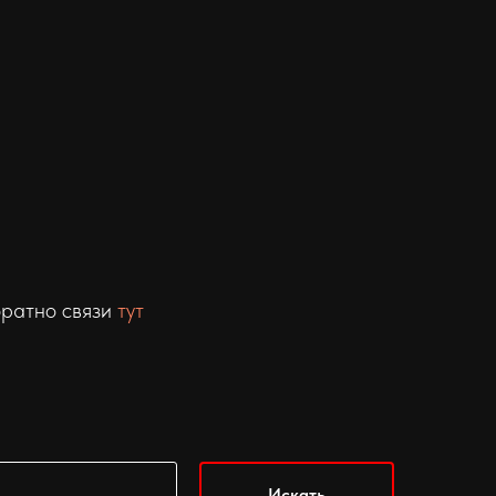
братно связи
тут
Искать