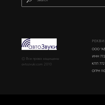
РЕКВИ
ООО "А
ИНН 772
© Все права защищены
КПП 772
avtozvuki.com 2010
ОГРН 11