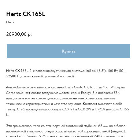
Hertz CK 165L
Hertz
20900,00
р.
Купить
Hertz CK 165L 2-х полосная акустическая система 165 мм (6,5"), 100 Вт, 50 -
22500 Гц с пониженной граничной частотой
Автомобильная акустическая система Hertz Cento CK 165L из “сотой” серии
Cento заменяет соответствующую модель серии Energy .5 с индексом ESK
предлагая в том же самом ценовом диапазоне еще более совершенные
технические характеристики и качество звучания. Комплект включает в себя
твитер C 26, проводные кроссоверы ССХ 2Т и ССХ 2W и НЧ/СЧ динамик C 165
L.
Это громкоговорители со стандартной монтажной глубиной 63 мм, но с более
протяженной в низкочастотную область частотной характеристикой (индекс L
значит Low – “низкий”). Они предназначены для простой ОЕМ интеграции и