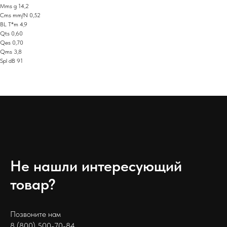
Mms g 14,2
Cms mm/N 0,52
BL T*m 4,9
Qts 0,60
Qes 0,70
Qms 3,8
Spl dB 91
Не нашли интересующий
товар?
Позвоните нам
8 (800) 500-70-84