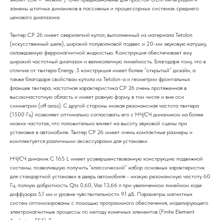
замены штатных динамиков в пассивных и процессорных системах среднего
ценового диапазона.
Твитер CP 26 имеет сверхлегкий купол, выполненный из материала Tetolon
(искусственный шелк), широкий полуволновой подвес и 20-мм звуковую катушку,
охлаждаемую ферромагнитной жидкостью. Конструкция обеспечивает ему
широкий частотный диапазон и великолепную линейность. Благодаря тому, что в
отличие от твитера Energy .5 конструкция имеет более “открытый” дизайн, а
также благодаря свойствам купола из Tetolon-a и геометрии фронтальных
фланцев твитера, частотная характеристика СР 26 очень протяженная в
высокочастотную область и имеет ровную форму, в том числе и вне оси
симметрии (off axiss). С другой стороны низкая резонансная частота твитера
(1500 Гц) позволяет оптимально согласовать его с НЧ/СЧ динамиком на более
низких частотах, что положительно влияет на высоту звуковой сцены при
установке в автомобиле. Твитер СР 26 имеет очень компактные размеры и
комплектуется различными аксессуарами для установки.
НЧ/СЧ динамик C 165 L имеет усовершенствованную конструкцию подвижной
системы, позволившую получить “классический” набор основных характеристик
для стандартной установки в дверь автомобиля - низкую резонансную частоту 60
Гц, полную добротность Qts 0,60, Vas 13,66 л при увеличенном линейном ходе
диффузора 5,1 мм и уровне чувствительности 91 дБ. Параметры магнитных
систем оптимизированы с помощью программного обеспечения, моделирующего
электромагнитные процессы по методу конечных элементов (Finite Element