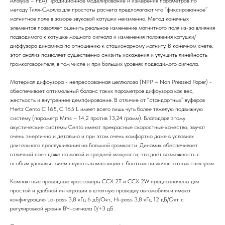
Analysis – FEA). Традиционное моделирование и измерения параметров по
методу Тиля-Смолла для простоты расчета предполагают что “фиксированное”
магнитное поле в зазоре звуковой катушки неизменно. Метод конечных
элементов позволяет оценить реальное изменение магнитного поля из-за влияния
подводимого к катушке мощного сигнала и изменения положения катушки/
диффузора динамика по отношению к стационарному магниту. В конечном счете,
этот анализ позволяет существенно снизить искажения и улучшить линейность
громкоговорителя, в том числе и при больших уровнях подводимого сигнала.
Материал диффузора - непрессованная целлюлоза (NPP – Non Pressed Paper) -
обеспечивает оптимальный баланс таких параметров диффузора как вес,
жесткость и внутреннее демпфирование. В отличие от “стандартных” вуферов
Hertz Cento С 165, С 165 L имеет всего лишь чуть более тяжелую подвижную
систему (параметр Mms – 14,2 против 13,24 грамм). Благодаря этому
акустические системы Cento имеют прекрасные скоростные качества, звучат
очень энергично и детально и при этом очень комфортно даже в условиях
длительного прослушивания на большой громкости. Динамик обеспечивает
отличный панч даже на малой и средней мощности, что даёт возможность с
особым удовольствием слушать композиции с богатым низкочастотным спектром.
Компактные проводные кроссоверы ССХ 2Т и ССХ 2W предназначены для
простой и удобной интеграции в штатную проводку автомобиля и имеют
конфигурацию Lo-pass 3,8 кГц 6 дБ/Окт., Hi-pass 3,8 кГц 12 дБ/Окт. с
регулировкой уровня ВЧ-сигнала 0/+3 дБ.