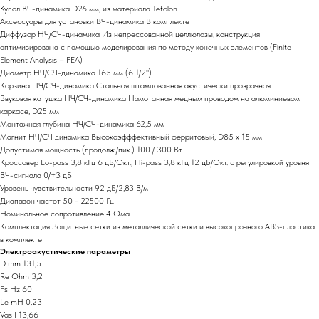
Купол ВЧ-динамика D26 мм, из материала Tetolon
Аксессуары для установки ВЧ-динамика В комплекте
Диффузор НЧ/СЧ-динамика Из непрессованной целлюлозы, конструкция
оптимизирована с помощью моделирования по методу конечных элементов (Finite
Element Analysis – FEA)
Диаметр НЧ/СЧ-динамика 165 мм (6 1/2")
Корзина НЧ/СЧ-динамика Стальная штампованная акустически прозрачная
Звуковая катушка НЧ/СЧ-динамика Намотанная медным проводом на алюминиевом
каркасе, D25 мм
Монтажная глубина НЧ/СЧ-динамика 62,5 мм
Магнит НЧ/СЧ динамика Высокоэфффективный ферритовый, D85 x 15 мм
Допустимая мощность (продолж./пик.) 100 / 300 Вт
Кроссовер Lo-pass 3,8 кГц 6 дБ/Окт., Hi-pass 3,8 кГц 12 дБ/Окт. с регулировкой уровня
ВЧ-сигнала 0/+3 дБ
Уровень чувствительности 92 дБ/2,83 В/м
Диапазон частот 50 - 22500 Гц
Номинальное сопротивление 4 Ома
Комплектация Защитные сетки из металлической сетки и высокопрочного ABS-пластика
в комплекте
Электроакустические параметры
D mm 131,5
Re Ohm 3,2
Fs Hz 60
Le mH 0,23
Vas I 13,66