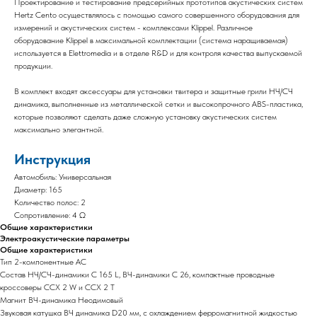
Проектирование и тестирование предсерийных прототипов акустических систем
Hertz Cento осуществлялось с помощью самого совершенного оборудования для
измерений и акустических систем - комплексами Klippel. Различное
оборудование Klippel в максимальной комплектации (система наращиваемая)
используется в Elettromedia и в отделе R&D и для контроля качества выпускаемой
продукции.
В комплект входят аксессуары для установки твитера и защитные грили НЧ/СЧ
динамика, выполненные из металлической сетки и высокопрочного ABS-пластика,
которые позволяют сделать даже сложную установку акустических систем
максимально элегантной.
Инструкция
Автомобиль: Универсальная
Диаметр: 165
Количество полос: 2
Сопротивление: 4 Ω
Общие характеристики
Электроакустические параметры
Общие характеристики
Тип 2-компонентные АС
Состав НЧ/СЧ-динамики C 165 L, ВЧ-динамики C 26, компактные проводные
кроссоверы CCX 2 W и CCX 2 T
Магнит ВЧ-динамика Неодимовый
Звуковая катушка ВЧ динамика D20 мм, с охлаждением ферромагнитной жидкостью