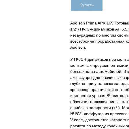
Купить
Audison Prima APK 165 Готовы
1/2") НЧ/СЧ-динамиков AP 6.5
незаурядных по многим своим 
всесторонне проработанная к
Audison.
У НЧ/СЧ-динамиков при монта
монтажных проушин оптимизи
большинства автомобилей. В 
аксессуары для различных вар
глубина при установке заподл
кроссовер практически не тре
изменения уровня ВЧ-сигнала
облегчает подключение к шта
ошибок в полярности (+/-). М
НЧ/СЧ-диффузор из прессова
V-cone, достоинства которого
расчета по методу конечных э