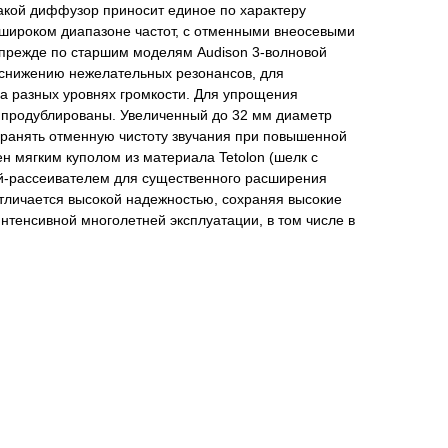
 Такой диффузор приносит единое по характеру
 широком диапазоне частот, с отменными внеосевыми
 прежде по старшим моделям Audison 3-волновой
снижению нежелательных резонансов, для
а разных уровнях громкости. Для упрощения
" продублированы. Увеличенный до 32 мм диаметр
хранять отменную чистоту звучания при повышенной
н мягким куполом из материала Tetolon (шелк с
й-рассеивателем для существенного расширения
отличается высокой надежностью, сохраняя высокие
интенсивной многолетней эксплуатации, в том числе в