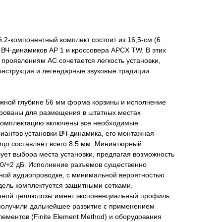
й 2-компонентный комплект состоит из 16,5-см (6
, ВЧ-динамиков AP 1 и кроссовера APCX TW. В этих
проявлениям АС сочетается легкость установки,
онструкция и легендарные звуковые традиции
жной глубине 56 мм форма корзины и исполнение
рованы для размещения в штатных местах
комплектацию включены все необходимые
иантов установки ВЧ-динамика, его монтажная
ицо составляет всего 8,5 мм. Миниатюрный
бует выбора места установки, предлагая возможность
 0/+2 дБ. Исполнение разъемов существенно
тной аудиопроводке, с минимальной вероятностью
одель комплектуется защитными сетками.
нной целлюлозы имеет экспоненциальный профиль
 получили дальнейшее развитие с применением
лементов (Finite Element Method) и оборудования