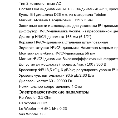
Тип 2-компонентные АС
Состав НЧ/СЧ-динамики AP 6.5, ВЧ-динамики AP 1, кро
Купол ВЧ-динамика D26 мм, из материала Tetolon
Магнит ВЧ-звена Неодимовый, D19 х 3 мм
Защитные сетки и аксессуары для установки ВЧ-динами
Диффузор НЧ/СЧ-динамика V-cone, из прессованной це
Диаметр НЧ/СЧ-динамика 165 мм (6 1/2")
Корзина НЧ/СЧ-динамика Стальная штампованная
Звуковая катушка НЧ/СЧ-динамика Намотана медным п
Монтажная глубина НЧ/СЧ-динамика 56 мм
Магнит НЧ/СЧ динамика Высокоэфффективный феррито
Допустимая мощность (продолж./пик.) 100 / 300 Вт
Кроссовер ФВЧ 3,5 кГц, 6 дБ/окт, регулировка уровня ВЧ 
Уровень чувствительности 93,5 дБ/2,83 В/м
Диапазон частот 60 - 20000 Гц
Номинальное сопротивление 4 Ома
Электроакустические параметры
Re Woofer 3.1 Ohm
Fs Woofer 80 Hz
Le Woofer mH @ 1 kHz 0.23
Vas Woofer 7.6 l