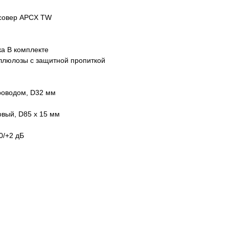
ссовер APCX TW
ка В комплекте
ллюлозы с защитной пропиткой
роводом, D32 мм
вый, D85 х 15 мм
0/+2 дБ