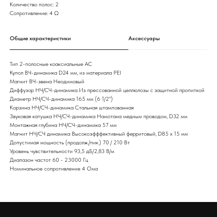
Количество полос: 2
Сопротивление: 4 Ω
Общие характеристики
Аксессуары
Тип 2-полосные коаксиальные АС
Купол ВЧ-динамика D24 мм, из материала PEI
Магнит ВЧ-звена Неодимовый
Диффузор НЧ/СЧ-динамика Из прессованной целлюлозы с защитной пропиткой
Диаметр НЧ/СЧ-динамика 165 мм (6 1/2")
Корзина НЧ/СЧ-динамика Стальная штампованная
Звуковая катушка НЧ/СЧ-динамика Намотана медным проводом, D32 мм
Монтажная глубина НЧ/СЧ-динамика 57 мм
Магнит НЧ/СЧ динамика Высокоэфффективный ферритовый, D85 х 15 мм
Допустимая мощность (продолж./пик.) 70 / 210 Вт
Уровень чувствительности 93,5 дБ/2,83 В/м
Диапазон частот 60 - 23000 Гц
Номинальное сопротивление 4 Ома