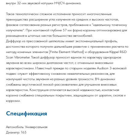
внутри 32-мм звуковой катушки НЧ/СЧ-динамика.
Такое технологически сложное исполнение приносит многочисленные
преимущества: расширение угла излучения на средних и высоких частотах,
фазовое согласование разных регистров, приближение к "идеальному точечному
излучателю". При монтажной глубине 57 мм форма корзины оптимизирована для
размещения в штатных местах большинства автомобилей.
Диффузор из прессованной целлюлозы имеет экспоненциальный профиль,
достоинства которого получили дальнейшее развитие с применением расчета по
методу конечных элементов (Finite Element Method) и оборудования Klippel R&D
Scan Vibrometer. Такой диффузор приносит единое по характеру однородное
звучание во всем широком диапазоне частот, с отменными внеосевыми
характеристиками. Известный прежде по старшим моделям Audison 3-волновой
подвес служит эффективному снижению нежелательных резонансов, для
наилучшей чистоты звучания на разных уровнях громкости. ВЧ-динамики
снабжены акустической линзой-рассеивателем для улучшение внеосевых
характеристик. Конструкция отличается высокой надежностью, компактная
корзина снабжена специальным покрытием, защищающим от царапин, сколов и
коррозии.
Спецификация
Автомобиль: Универсальная
Диаметр: 165