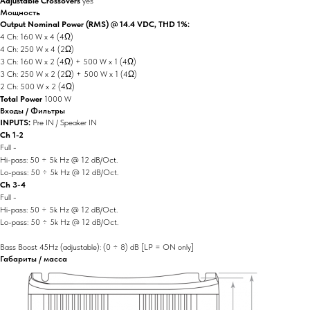
Adjustable Crossovers
yes
Мощность
Output Nominal Power (RMS) @ 14.4 VDC, THD 1%:
4 Ch: 160 W x 4 (4Ω)
4 Ch: 250 W x 4 (2Ω)
3 Ch: 160 W x 2 (4Ω) + 500 W x 1 (4Ω)
3 Ch: 250 W x 2 (2Ω) + 500 W x 1 (4Ω)
2 Ch: 500 W x 2 (4Ω)
Total Power
1000 W
Входы / Фильтры
INPUTS:
Pre IN / Speaker IN
Ch 1-2
Full -
Hi-pass: 50 ÷ 5k Hz @ 12 dB/Oct.
Lo-pass: 50 ÷ 5k Hz @ 12 dB/Oct.
Ch 3-4
Full -
Hi-pass: 50 ÷ 5k Hz @ 12 dB/Oct.
Lo-pass: 50 ÷ 5k Hz @ 12 dB/Oct.
Bass Boost 45Hz (adjustable): (0 ÷ 8) dB [LP = ON only]
Габариты / масса