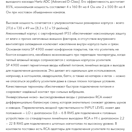
выходного каскада Hertz ADC (Advanced D-Class). Его эффективность достигает
85%, номинальная мощность составляет 4 х 160 Вт на 4 Ом или 2 х 500 Вт на 4
Ом при мостовом объединении каналов.
Высокая мощность сочетается с ультракомпактными размерами корпуса - всего
211,6 x 130 х 49 мм (8,3 x 5,1 х 1,9 дюймов).
Алюминиевый корпус с сертификацией IP55 обеспечивает максимальную защиту
от влаги и прочих негативных внешних факторов, а отсутствие внутреннего
вентилятора охлаждения исключает накопление внутри корпуса пыли и грязи.
Основная плата SP 4.900 имеет конформное покрытие, так что усилитель не
боится конденсата, неизбежно возникающего при перепадах температуры, когда
теплый влажный воздух соприкасается с холодным корпусом усилителя.
SP 4.900 имеет герметичные вводы кабелей питания, линейных входов и выходов
для подключения динамиков. Это делает его идеальным для использования,
например, в мотоциклах, квадроциклах, багги, а также на катерах и яхтах – можно
не опасаться за работу усилителя даже в самых плохих погодных условиях.
Качественные терминалы обеспечивают быстрое подключение питания и
сохраняют надёжный контакт при сильных вибрациях.
Универсальные низко- высокоуровневые входы с разъемами RCA имеют
дифференциально балансную схему, которая значительно снижает уровень шумов
и наводок. Переключатель входной чувствительности INPUT LEVEL имеет два
положения — LO с диапазоном 0,6 – 6 В RMS для подключения к головным
устройствам со стандартными линейными выходами RCA и HI с диапазоном 2,2
– 22 В RMS для подключения к штатным магнитолам по высокому уровню. В
комплекте поставки есть RCA адаптеры для подключения усилителя по высокому