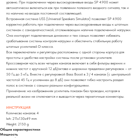
уровню. При подключении через высокоуровневые входы SP 4.900 может
автоматически включаться как при появлении полезного входного сигнала, так и
по наличию на входах постоянной составляющей.
Встроенная система USS (Universal Speakers Simulator) позволяет SP 4.900
корректно работать при подключении через высокоуровневые входы к штатным
системам с самодиагностикой, отслеживающим наличие подключенной нагрузки.
Она имитирует подключенные динамики и тем самым позволяет избежать
срабатывание системы контроля нагрузки и обеспечить стабильную работу
штатных усилителей D-класса.
Все переключатели и регуляторы расположены с одной стороны корпуса для
простоты и удобства настройки системы после установки усилителя.
Кроссоверная часть всех четырех каналов включает в себя фильтры верхних и
нижних частот с крутизной 12 дБ/октава и широкими пределами регулировок – от
50 Гц до 5 кГц. Вместе с регулировкой Bass Boost в 3 / 4 каналах (с центральной
частотой 45 Гц и усилением до 8 дБ) они позволяют гибко настроить раздел
полос в системах с самыми разными конфигурациями.
Примечание: на изображениях усилитель показан без проводки, которая в
реальной жизни не отключается и выводится через герметичные коннекторы.
ИНСТРУКЦИЯ
Количесво каналов: 4
lwh: 211x130x49 mm
Weight: 2150 g
Общие характеристики
Мощность