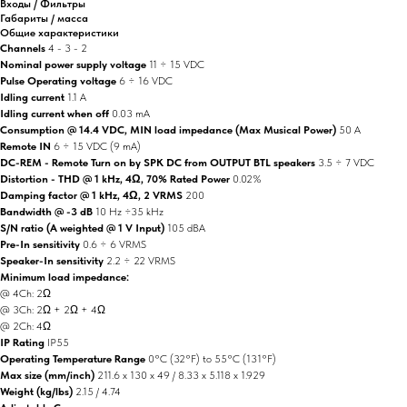
Входы / Фильтры
Габариты / масса
Общие характеристики
Channels
4 - 3 - 2
Nominal power supply voltage
11 ÷ 15 VDC
Pulse Operating voltage
6 ÷ 16 VDC
Idling current
1.1 A
Idling current when off
0.03 mA
Consumption @ 14.4 VDC, MIN load impedance (Max Musical Power)
50 A
Remote IN
6 ÷ 15 VDC (9 mA)
DC-REM - Remote Turn on by SPK DC from OUTPUT BTL speakers
3.5 ÷ 7 VDC
Distortion - THD @ 1 kHz, 4Ω, 70% Rated Power
0.02%
Damping factor @ 1 kHz, 4Ω, 2 VRMS
200
Bandwidth @ -3 dB
10 Hz ÷35 kHz
S/N ratio (A weighted @ 1 V Input)
105 dBA
Pre-In sensitivity
0.6 ÷ 6 VRMS
Speaker-In sensitivity
2.2 ÷ 22 VRMS
Minimum load impedance:
@ 4Ch: 2Ω
@ 3Ch: 2Ω + 2Ω + 4Ω
@ 2Ch: 4Ω
IP Rating
IP55
Operating Temperature Range
0°C (32°F) to 55°C (131°F)
Max size (mm/inch)
211.6 x 130 x 49 / 8.33 x 5.118 x 1.929
Weight (kg/lbs)
2.15 / 4.74