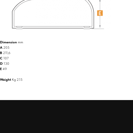
Dimension
mm
A
205
B
211,6
C
107
D
130
E
49
Weight
Kg 2.15