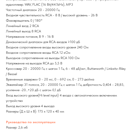
аудиоплеер. WAV, FLAC (16 Bit/44.1kHz), MP3
Частотный диапазон 20 - 20000 Гц
Входная чувствительность RCA - 8 В / высокий уровень - 26 В
Фазовращатель 0 / 180°
Линейный вход 2 RCA
Линейный выход 8 RCA
Напряжение питания, В 9 - 16 В
Динамический диапазон для RCA-входов ≥100 дБ
Входное сопротивление входы высокого уровня 240 Ом
Входное сопротивление входы RCA 12 кОм
Выходное сопротивление на выходы RCA 100 Ом
Напряжение на выходах RCA до 5,5 В
Кроссовер 20 - 20000 Гц с шагом 1 Гц, 6 - 48 дБ/окт., Butterworth / Linkwitz-Riley
/ Bessel
Временные задержки 0 - 20 мс, 0 - 692 см, 0 - 273 дюйма
Эквалайзер 31 полоса, 20 - 20000 Гц с шагом 1 Гц, добротность 0,404 - 28,85,
усиление -20...+20 дБ с шагом 0,1 дБ
Вход высокого уровня(Hi level input) 4 входа с автоматическим включением
устройства
Выход высокого уровня 4 выхода
Размеры (Д х Ш х В): 175 х 120 х 40 мм
Руководство по эксплуатации
Размер: 2,6 мб