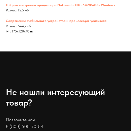
ПО для настройки процессора Nakamichi NDSK4285AU - Windows
Размер: 12,5 мб
Сопряжение мобильного устройства и процессора-усилителя
Размер: 544,2 кб
lwh: 175x120x40 mm
Не нашли интересующий
товар?
Позвоните нам
8 (800) 500-70-84