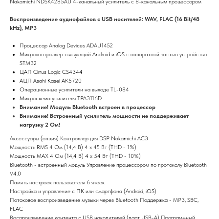
Nakamichi NDSK4285AU 4-канальный усилитель с 8-канальным процессором
Воспроизведение аудиофайлов с USB носителей: WAV, FLAC (16 Bit/48
kHz), MP3
Процессор Analog Devices ADAU1452
Микроконтроллер связующий Android и iOS с аппаратной частью устройства
STM32
ЦАП Cirrus Logic CS4344
АЦП Asahi Kasei AK5720
Операционные усилители на выходе TL-084
Микросхема усилителя TPA3116D
Внимание! Модуль Bluetooth встроен в процессор
Внимание! Встроенный усилитель мощности не поддерживает
нагрузку 2 Ом!
Аксессуары (опция) Контроллер для DSP Nakamichi AC3
Мощность RMS 4 Ом (14,4 В) 4 x 45 Вт (THD - 1%)
Мощность MAX 4 Ом (14,4 В) 4 x 54 Вт (THD - 10%)
Bluetooth - встроенный модуль Управление процессором по протоколу Bluetooth
V4.0
Память настроек пользователя 6 ячеек
Настройка и управление с ПК или смартфона (Android, iOS)
Потоковое воспроизведение музыки через Bluetooth Поддержка - MP3, SBC,
FLAC
Воспроизведение контента c USB накопителей (порт USB-A) Программный