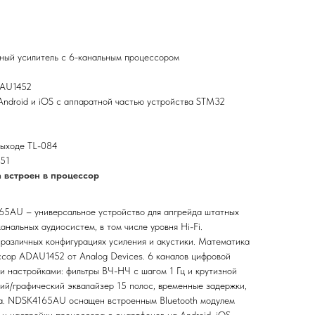
ый усилитель с 6-канальным процессором
DAU1452
ndroid и iOS с аппаратной частью устройства STM32
выходе TL-084
51
 встроен в процессор
5AU – универсальное устройство для апгрейда штатных
анальных аудиосистем, в том числе уровня Hi-Fi.
различных конфигурациях усиления и акустики. Математика
сор ADAU1452 от Analog Devices. 6 каналов цифровой
и настройками: фильтры ВЧ-НЧ с шагом 1 Гц и крутизной
кий/графический эквалайзер 15 полос, временные задержки,
ла. NDSK4165AU оснащен встроенным Bluetooth модулем