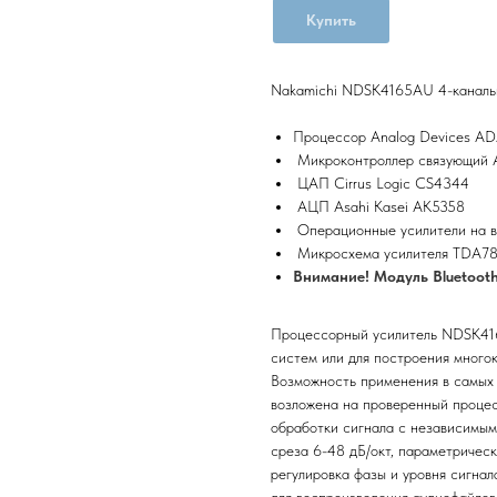
Купить
Nakamichi NDSK4165AU 4-канальн
Процессор Analog Devices A
Микроконтроллер связующий A
ЦАП Cirrus Logic CS4344
АЦП Asahi Kasei AK5358
Операционные усилители на 
Микросхема усилителя TDA78
Внимание! Модуль Bluetooth
Процессорный усилитель NDSK416
систем или для построения многок
Возможность применения в самых 
возложена на проверенный процес
обработки сигнала с независимым
среза 6-48 дБ/окт, параметричес
регулировка фазы и уровня сигна