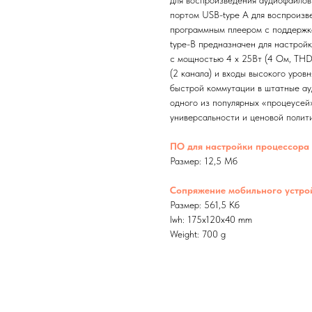
для воспроизведения аудиофайлов 
портом USB-type A для воспроизв
программным плеером с поддержк
type-B предназначен для настрой
с мощностью 4 х 25Вт (4 Ом, TH
(2 канала) и входы высокого уровн
быстрой коммутации в штатные а
одного из популярных «процеусе
универсальности и ценовой полити
ПО для настройки процессора
Размер: 12,5 Мб
Сопряжение мобильного устрой
Размер: 561,5 Кб
lwh: 175x120x40 mm
Weight: 700 g