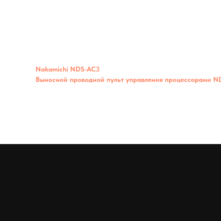
Nakamichi NDS-AC3
Выносной проводной пульт управления процессорами 