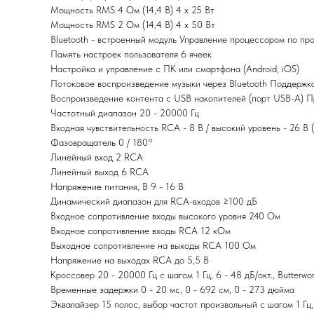
Мощность RMS 4 Ом (14,4 В) 4 x 25 Вт
Мощность RMS 2 Ом (14,4 В) 4 х 50 Вт
Bluetooth - встроенный модуль Управление процессором по про
Память настроек пользователя 6 ячеек
Настройка и управление с ПК или смартфона (Android, iOS)
Потоковое воспроизведение музыки через Bluetooth Поддержк
Воспроизведение контента c USB накопителей (порт USB-A) П
Частотный диапазон 20 - 20000 Гц
Входная чувствительность RCA - 8 В / высокий уровень - 26 В 
Фазовращатель 0 / 180°
Линейный вход 2 RCA
Линейный выход 6 RCA
Напряжение питания, В 9 - 16 В
Динамический диапазон для RCA-входов ≥100 дБ
Входное сопротивление входы высокого уровня 240 Ом
Входное сопротивление входы RCA 12 кОм
Выходное сопротивление на выходы RCA 100 Ом
Напряжение на выходах RCA до 5,5 В
Кроссовер 20 - 20000 Гц с шагом 1 Гц, 6 - 48 дБ/окт., Butterworth
Временные задержки 0 - 20 мс, 0 - 692 см, 0 - 273 дюйма
Эквалайзер 15 полос, выбор частот произвольный с шагом 1 Гц,