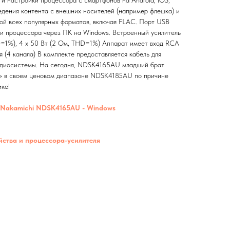
и настройки процессора с смартфонов на Android, iOS,
едения контента с внешних носителей (например флешка) и
ой всех популярных форматов, включая FLAC. Порт USB
ки процессора через ПК на Windows. Встроенный усилитель
D=1%), 4 х 50 Вт (2 Ом, THD=1%) Аппарат имеет вход RCA
я (4 канала) В комплекте предоставляется кабель для
удиосистемы. На сегодня, NDSK4165AU младший брат
й» в своем ценовом диапазоне NDSK4185AU по причине
ке!
 Nakamichi NDSK4165AU - Windows
ства и процессора-усилителя