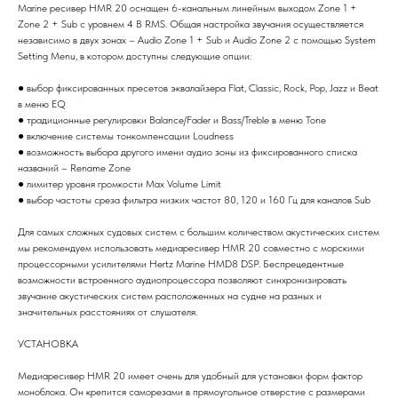
Marine ресивер HMR 20 оснащен 6-канальным линейным выходом Zone 1 +
Zone 2 + Sub с уровнем 4 В RMS. Общая настройка звучания осуществляется
независимо в двух зонах – Audio Zone 1 + Sub и Audio Zone 2 с помощью System
Setting Menu, в котором доступны следующие опции:
● выбор фиксированных пресетов эквалайзера Flat, Classic, Rock, Pop, Jazz и Beat
в меню EQ
● традиционные регулировки Balance/Fader и Bass/Treble в меню Tone
● включение системы тонкомпенсации Loudness
● возможность выбора другого имени аудио зоны из фиксированного списка
названий – Rename Zone
● лимитер уровня громкости Max Volume Limit
● выбор частоты среза фильтра низких частот 80, 120 и 160 Гц для каналов Sub
Для самых сложных судовых систем с большим количеством акустических систем
мы рекомендуем использовать медиаресивер HMR 20 совместно с морскими
процессорными усилителями Hertz Marine HMD8 DSP. Беспрецедентные
возможности встроенного аудиопроцессора позволяют синхронизировать
звучание акустических систем расположенных на судне на разных и
значительных расстояниях от слушателя.
УСТАНОВКА
Медиаресивер HMR 20 имеет очень для удобный для установки форм фактор
моноблока. Он крепится саморезами в прямоугольное отверстие с размерами