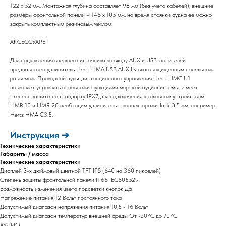
122 х 52 мм. Монтажная глубина составляет 98 мм (без учета кабелей), внешние
размеры фронтальной панели – 146 х 105 мм, на время стоянки судна ее можно
закрыть комплектным резиновым чехлом.
АКСЕССУАРЫ
Для подключения внешнего источника ко входу AUX и USB-носителей
предназначен удлинитель Hertz HMA USB AUX IN влагозащищенным панельным
разъемом. Проводной пульт дистанционного управления Hertz HMC U1
позволяет управлять основными функциями морской аудиосистемы. Имеет
степень защиты по стандарту IPX7, для подключения к головным устройствам
HMR 10 и HMR 20 необходим удлинитель с коннекторами Jack 3,5 мм, например
Hertz HMA C3.5.
Инструкция ➔
Технические характеристики
Габариты / масса
Технические характеристики
Дисплей 3-х дюймовый цветной TFT IPS (640 на 360 пикселей)
Степень защиты фронтальной панели IP66 IEC605529
Возможность изменения цвета подсветки кнопок Да
Напряжение питания 12 Вольт постоянного тока
Допустимый диапазон напряжения питания 10,5 - 16 Вольт
Допустимый диапазон температур внешней среды От -20°C до 70°C
АУДИО