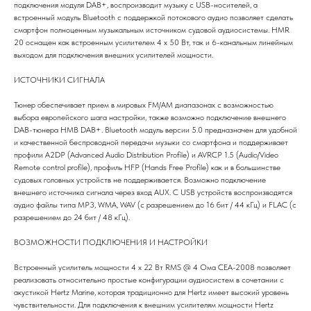
подключения модуля DAB+, воспроизводит музыку с USB-носителей, а
встроенный модуль Bluetooth с поддержкой потокового аудио позволяет сделать
смартфон полноценным музыкальным источником судовой аудиосистемы. HMR
20 оснащен как встроенным усилителем 4 х 50 Вт, так и 6-канальным линейным
выходом для подключения внешних усилителей мощности.
ИСТОЧНИКИ СИГНАЛА
Тюнер обеспечивает прием в мировых FM/АМ диапазонах с возможностью
выбора европейского шага настройки, также возможно подключение внешнего
DAB-тюнера HMB DAB+. Bluetooth модуль версии 5.0 предназначен для удобной
и качественной беспроводной передачи музыки со смартфона и поддерживает
профили A2DP (Advanced Audio Distribution Profile) и AVRCP 1.5 (Audio/Video
Remote control profile), профиль HFP (Hands Free Profile) как и в большинстве
судовых головных устройств не поддерживается. Возможно подключение
внешнего источника сигнала через вход AUX. C USB устройств воспроизводятся
аудио файлы типа MP3, WMA, WAV (с разрешением до 16 бит / 44 кГц) и FLAC (с
разрешением до 24 бит / 48 кГц).
ВОЗМОЖНОСТИ ПОДКЛЮЧЕНИЯ И НАСТРОЙКИ
Встроенный усилитель мощности 4 х 22 Вт RMS @ 4 Ома CEA-2008 позволяет
реализовать относительно простые конфигурации аудиосистем в сочетании с
акустикой Hertz Marine, которая традиционно для Hertz имеет высокий уровень
чувствительности. Для подключения к внешним усилителям мощности Hertz