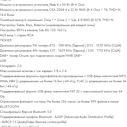
Мощность встроенного усилителя, Peak 4 х 50 Вт @ 4 Ома
Мощность встроенного усилителя, CEA-2008 4 х 22 Вт RMS @ 4 Ома < 1% THD+N,
14,4 Вольт
Линейный выход 6-канальный: Zone 1 + Zone 2 + Sub, 4 В RMS @ 0,1% THD+N
Настройки Treble, Bass, Balance (индивидуальные для каждой зоны)
Настройки ФНЧ в каналах Sub 80, 120, 160 Гц
AUX вход 1 стерео RCA
ТЮНЕР
Диапазон регулировок FM тюнера 87,5 - 108 MHz (Европа) / 87,5 - 107,9 MHz (США)
Диапазон регулировок АM тюнера 531 - 1629 КHz (Европа) / 530 - 1710 КHz (США)
DAB+ тюнер Опция, при подключении модуля HMB DAB+
USB
Интерфейс 2.0
Максимальный вольтаж и ток зарядки 5 В и 2 А
Поддерживаемые форматы аудиофайлов воспроизводимых с USB флеш-накопителя MP3,
WMA, WAV (с разрешением не более 16 бит / 44 кГц), FLAC (с разрешением не более 24
бит / 48 кГц)
Поддерживаемый формат USB флеш-накопителя FAT 32 с максимальной емкостью 64
Gb
Ограничения файловой системы Не более 256 папок, не более 999 файлов в папке
BLUETOOTH
Спецификации Версия Bluetooth 5.0
Поддерживаемые профили Bluetooth • A2DP (Advanced Audio Distribution Profile)
• AVRCP 1.5 (Audio/Video Remote control profile)
• SSP (Simple Secure Pairing)