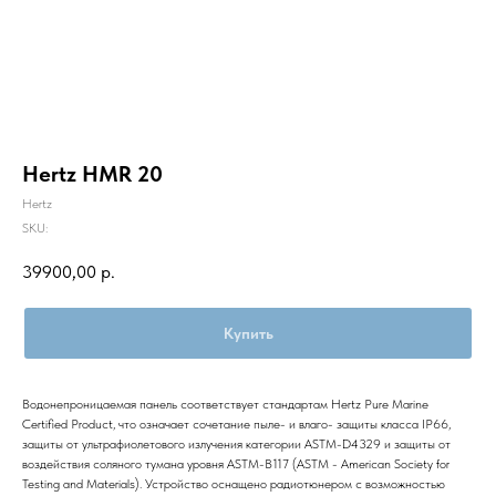
Hertz HMR 20
Hertz
SKU:
39900,00
р.
Купить
Водонепроницаемая панель соответствует стандартам Hertz Pure Marine
Certified Product, что означает сочетание пыле- и влаго- защиты класса IP66,
защиты от ультрафиолетового излучения категории ASTM-D4329 и защиты от
воздействия соляного тумана уровня ASTM-B117 (ASTM - American Society for
Testing and Materials). Устройство оснащено радиотюнером с возможностью