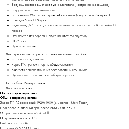
Запуск монитора в момент пуска двигателя (настройка через меню)
Загрузка логотипа автомобиля
Встроенный Wi-Fi и поддержка 4G модемов (скоростной Интернет)
Функция Mirrorlink/Airplay
Видеовход (AV) для подключения штатного головного устройства либо ТВ
тюнера
Аудиовыход для передачи звука на штатную акустику
HDMI вход
Премиум дизайн
Для передачи звука предусмотрено несколько способов:
Встроенные динамики
Через FM трансмиттер на общую акустику
Bluetooth для подключения беспроводных наушников
Проводной аудио выход на общую акустику
Автомобиль: Универсальная
Диагональ экрана: 11
Общие характеристики
Общие характеристики
Экран 11” IPS сенсорный 1920х1080 (емкостной Multi Touch)
Процессор 8-ядерный процессор ARM CORTEX A7
Операционная система Android 11
Оперативная память 3 Gb
Flash память 32 Gb
Интернет WiFi 802.1.1 b/g/n