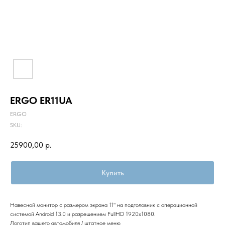
ERGO ER11UA
ERGO
SKU:
25900,00
р.
Купить
Навесной монитор с размером экрана 11" на подголовник с операционной
системой Android 13.0 и разрешением FullHD 1920x1080.
Логотип вашего автомобиля / штатное меню