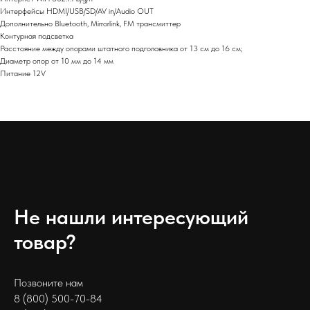
Интерфейсы HDMI/USB/SD/AV in/Audio OUT
Дополнительно Bluetooth, Mirrorlink, FM трансмиттер
Контурная подсветка
Расстояние между опорами штатного подголовника от 13 см до 16 см;
Диаметр опор от 10 мм до 14 мм
Питание 12V
Не нашли интересующий
товар?
Позвоните нам
8 (800) 500-70-84