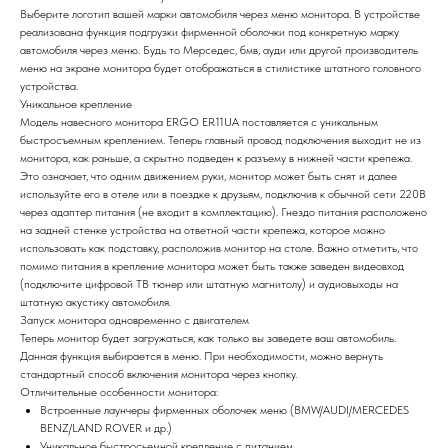
Выберите логотип вашей марки автомобиля через меню монитора. В устройстве
реализована функция подгрузки фирменной оболочки под конкретную марку
автомобиля через меню. Будь то Мерседес, бмв, ауди или другой производитель
меню на экране монитора будет отображаться в стилистике штатного головного
устройства.
Уникальное крепление
Модель навесного монитора ERGO ER11UA поставляется с уникальным
быстросъемным креплением. Теперь главный провод подключения выходит не из
монитора, как раньше, а скрытно подведен к разъему в нижней части крепежа.
Это означает, что одним движением руки, монитор может быть снят и далее
используйте его в отеле или в поездке к друзьям, подключив к обычной сети 220В
через адаптер питания (не входит в комплектацию). Гнездо питания расположено
на задней стенке устройства на ответной части крепежа, которое можно
использовать как подставку, расположив монитор на столе. Важно отметить, что
помимо питания в крепление монитора может быть также заведен видеовход
(подключите цифровой ТВ тюнер или штатную магнитолу) и аудиовыходы на
штатную акустику автомобиля.
Запуск монитора одновременно с двигателем
Теперь монитор будет загружаться, как только вы заведете ваш автомобиль.
Данная функция выбирается в меню. При необходимости, можно вернуть
стандартный способ включения монитора через кнопку.
Отличительные особенности монитора:
Встроенные лаунчеры фирменных оболочек меню (BMW/AUDI/MERCEDES
BENZ/LAND ROVER и др.)
Уникальное быстросьемной крепление с питанием