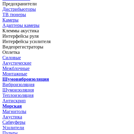
Предохранители
Дистрибьюторы
ТВ тюнеры
Камеры
Адаптеры камеры
Клеммы акустика
Интерфейсы руля
Интерфейсы усилителя
Видеорегистраторы
Оплетка
Силовые
Акустические
Межблочные
Монтажные
Шумовиброизоляция
Виброизоляция
Шумоизоляция
Теплоизоляция
Антискрип
Морская
Магнитолы
Акустика
Сабвуферы
Усилители
Пульты